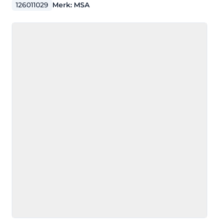
126011029
Merk:
MSA