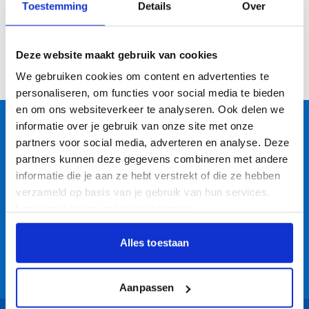
Toestemming
Details
Over
Trusted Shops Reviews
Deze website maakt gebruik van cookies
We gebruiken cookies om content en advertenties te
personaliseren, om functies voor social media te bieden
en om ons websiteverkeer te analyseren. Ook delen we
informatie over je gebruik van onze site met onze
Dé totaalleverancier
voor de logistiek!
partners voor social media, adverteren en analyse. Deze
partners kunnen deze gegevens combineren met andere
Altijd een goede kwaliteit voor een
scherpe prijs
informatie die je aan ze hebt verstrekt of die ze hebben
verzameld op basis van je gebruik van hun services.
Lees meer in ons
privacyreglement
.
Vaste klanten bestellen op rekening
Alles toestaan
Advies door specialisten
Aanpassen