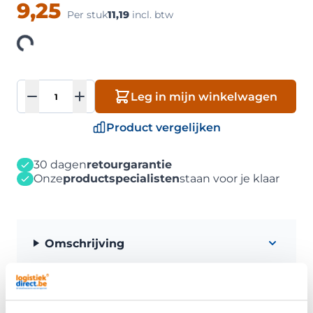
9,25
Per stuk
11,19
incl. btw
oading
Aantal
Leg in mijn winkelwagen
Product vergelijken
30 dagen
retourgarantie
Onze
productspecialisten
staan voor je klaar
Omschrijving
Eigenschappen