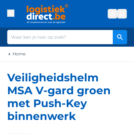
Ga naar de inhoud
Zoek
Home
Veiligheidshelm
MSA V-gard groen
met Push-Key
binnenwerk