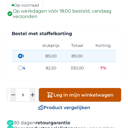
Op voorraad
Op werkdagen vóór 18:00 besteld, vandaag
verzonden
Bestel met staffelkorting
stukprijs
Totaal
Korting
1
89,00
89,00
staffel hoeveelheid: 1
4
82,50
330,00
7%
staffel hoeveelheid: 4
Aantal
Leg in mijn winkelwagen
Product vergelijken
30 dagen
retourgarantie