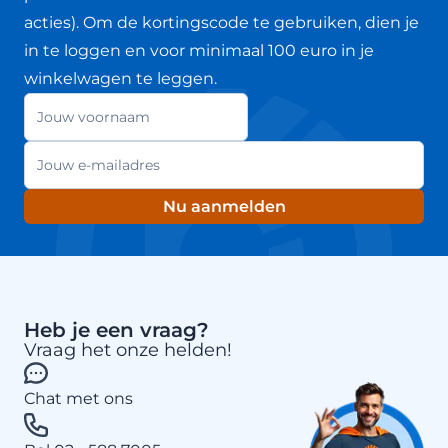
acties). Om de kortingscode te gebruiken, dien je
in te loggen en voor minimaal 100 euro in je
winkelwagen te leggen.
Jouw voornaam
Nieuwsbrief
E-mailadres
Nu aanmelden
Heb je een vraag?
Vraag het onze helden!
Chat met ons