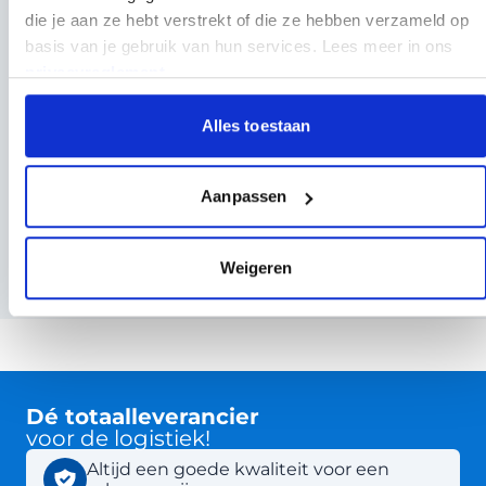
die je aan ze hebt verstrekt of die ze hebben verzameld op
basis van je gebruik van hun services. Lees meer in ons
privacyreglement
.
Overzet veiligheidsbril zuurbestendig - Zuurbril
met anti-condens lens
3,95
Per stuk
Alles toestaan
Op voorraad
Aanpassen
Op werkdagen vóór 18:00 besteld, vandaag verzonden
Weigeren
Dé totaalleverancier
voor de logistiek!
Altijd een goede kwaliteit voor een