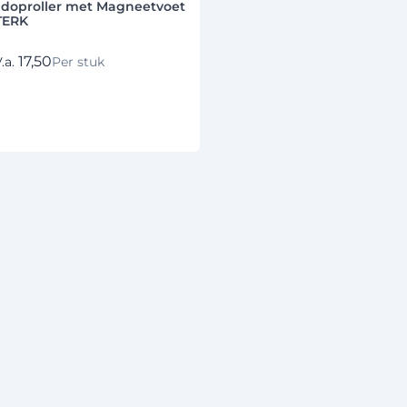
doproller met Magneetvoet
TERK
17,50
.a.
Per stuk