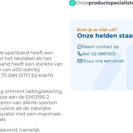
Onze
productspecialist
Kom je er niet uit?
Onze helden staan
Neem contact op
 De spanband heeft een
Bel: 02-5887005
 het rateldeel als het
Stuur ons een email
band heeft een sterkte van
e van 400 daN bij
75 daN (STF) bij kracht
ng omtrent ladingzekering.
eze aan de EN12195-2
ren van allerlei soorten
liere als de zakelijke
bbyratel met een maximale
aN.
geleverd, namelijk