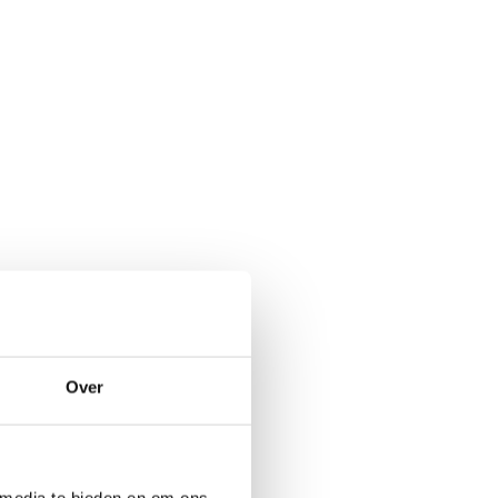
Over
 media te bieden en om ons