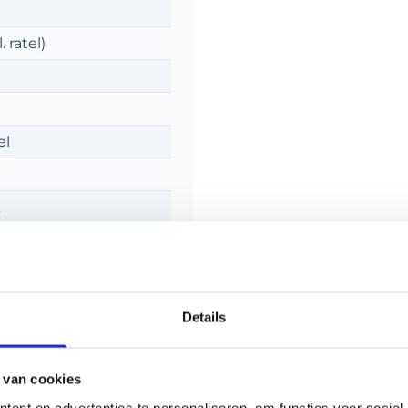
. ratel)
el
k
2
eurmerk
Details
 van cookies
ent en advertenties te personaliseren, om functies voor social