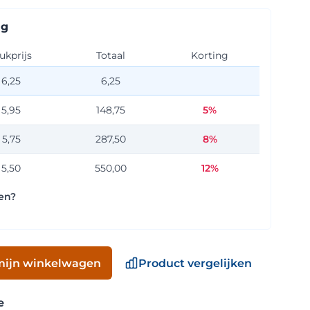
ng
ukprijs
Totaal
Korting
6,25
6,25
id: 1
5,95
148,75
5%
eid: 25
5,75
287,50
8%
eid: 50
5,50
550,00
12%
eid: 100
len?
mijn winkelwagen
Product vergelijken
e