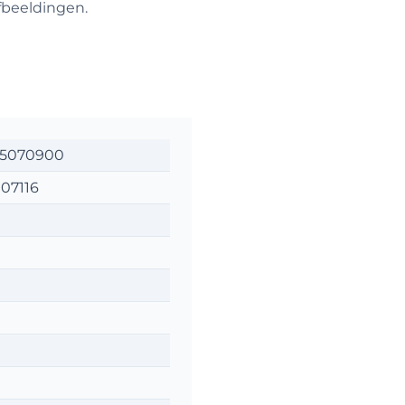
afbeeldingen.
25070900
07116