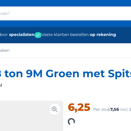
door
specialisten
Vaste klanten bestellen
op rekening
haken
 ton 9M Groen met Spi
l
6,25
Per stuk
7,56
incl.
Loading