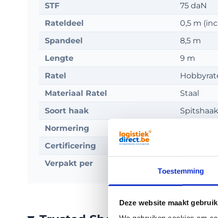
STF
75 daN
Rateldeel
0,5 m (incl
Spandeel
8,5 m
Lengte
9 m
Ratel
Hobbyrat
Materiaal Ratel
Staal
Soort haak
Spitshaa
Normering
EN 12195-
Certificering
TÜV-GS k
Verpakt per
Stuk
Toestemming
Deze website maakt gebruik
We gebruiken cookies om cont