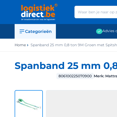
Ga naar de inhoud
Advies 
Categorieën
Home
Spanband 25 mm 0,8 ton 9M Groen met Spits
Spanband 25 mm 0,8
806100225070900
Merk:
Mattra