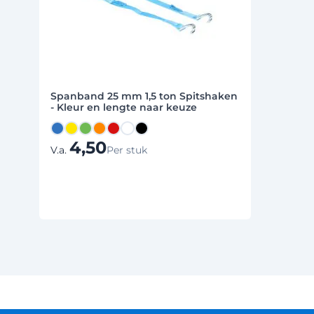
Spanband 25 mm 1,5 ton Spitshaken
- Kleur en lengte naar keuze
Blauw
Geel +1,21
Groen +1,21
Oranje +1,21
Rood +1,21
Wit +1,21
Zwart +0,54
4,50
V.a.
Per stuk