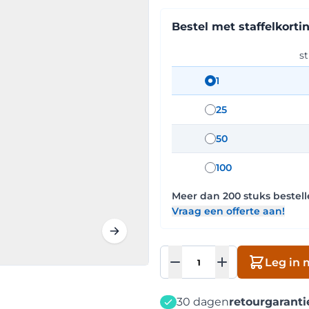
Bestel met staffelkorti
st
1
staffel hoeveelhe
25
staffel hoeveelh
50
staffel hoeveelh
100
staffel hoeveelh
Meer dan
200
stuks bestel
Vraag een offerte aan!
Aantal
Leg in 
30 dagen
retourgaranti