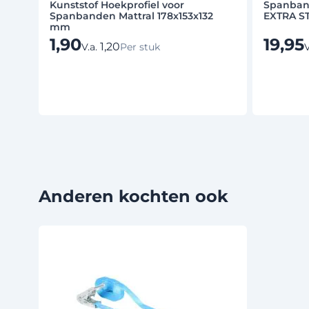
Kunststof Hoekprofiel voor
Spanban
Spanbanden Mattral 178x153x132
EXTRA S
mm
1,90
19,95
1,20
V.a.
V
Per stuk
Anderen kochten ook
Druk om carrousel over te slaan