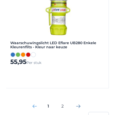
Waarschuwingslicht LED Eflare UB280 Enkele
Kleurenflits - Kleur naar keuze
Blauw
Groen
Oranje
Rood
Wit
55,95
Per stuk
1
2
Je leest momenteel pagina
Pagina