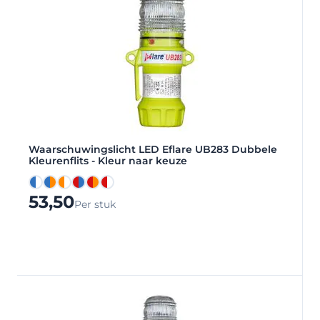
Waarschuwingslicht LED Eflare UB283 Dubbele
Kleurenflits - Kleur naar keuze
Blauw/Wit
Oranje/Blauw
Oranje/Wit
Rood/Blauw
Rood/Oranje
Rood/Wit
53,50
Per stuk