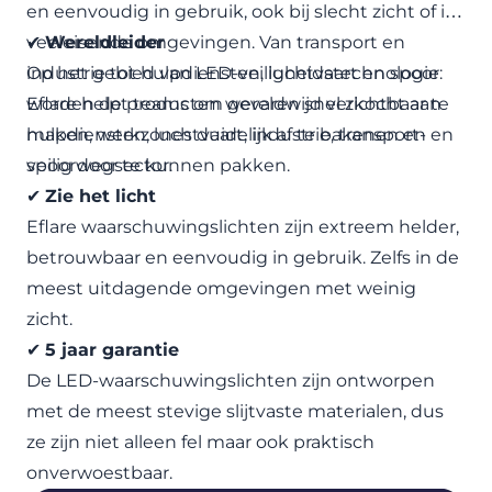
en eenvoudig in gebruik, ook bij slecht zicht of in
veeleisende omgevingen. Van transport en
✔
Wereldleider
industrie tot hulpdiensten, luchtvaart en spoor:
Op het gebied van LED-veiligheidstechnologie
Eflare helpt teams om gevaren snel zichtbaar te
worden de producten wereldwijd verkocht aan
maken, werkzones duidelijk af te bakenen en
hulpdiensten, luchtvaart, industrie, transport- en
veilig door te kunnen pakken.
spoorwegsector.
✔
Zie het licht
Eflare waarschuwingslichten zijn extreem helder,
betrouwbaar en eenvoudig in gebruik. Zelfs in de
meest uitdagende omgevingen met weinig
zicht.
✔
5 jaar garantie
De LED-waarschuwingslichten zijn ontworpen
met de meest stevige slijtvaste materialen, dus
ze zijn niet alleen fel maar ook praktisch
onverwoestbaar.