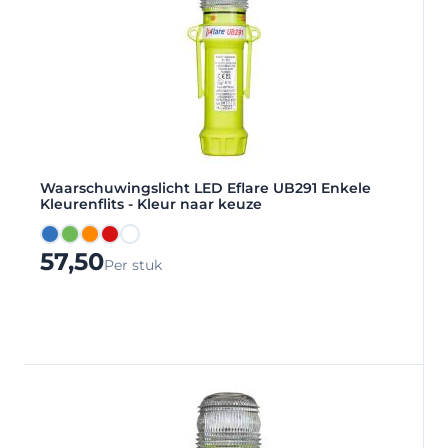
Waarschuwingslicht LED Eflare UB291 Enkele
Kleurenflits - Kleur naar keuze
Blauw
Groen
Oranje
Rood
Wit
57,50
Per stuk