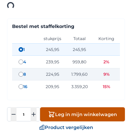
oading
Bestel met staffelkorting
stukprijs
Totaal
Korting
1
245,95
245,95
staffel hoeveelheid: 1
4
239,95
959,80
2%
staffel hoeveelheid: 4
8
224,95
1.799,60
9%
staffel hoeveelheid: 8
16
209,95
3.359,20
15%
staffel hoeveelheid: 16
Aantal
Leg in mijn winkelwagen
Product vergelijken