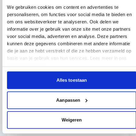
We gebruiken cookies om content en advertenties te
Anderen kochten ook
personaliseren, om functies voor social media te bieden en
om ons websiteverkeer te analyseren. Ook delen we
informatie over je gebruik van onze site met onze partners
Druk om carrousel over te slaan
voor social media, adverteren en analyse. Deze partners
kunnen deze gegevens combineren met andere informatie
die je aan ze hebt verstrekt of die ze hebben verzameld op
basis van je gebruik van hun services. Lees meer in ons
privacyreglement
.
Alles toestaan
Aanpassen
Afvalcontainer 4 wiel 1100 liter Groen - Voor DIN-
opname
227,95
199,95
Weigeren
V.a.
Per stuk