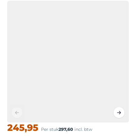
245,95
Per stuk
297,60
incl. btw