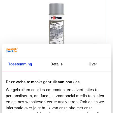
Spray au zinc Förch protection contre la corrosion
400 ml
Toestemming
Details
Over
10,95
Par pièce
Deze website maakt gebruik van cookies
We gebruiken cookies om content en advertenties te
personaliseren, om functies voor social media te bieden
en om ons websiteverkeer te analyseren. Ook delen we
informatie over je gebruik van onze site met onze