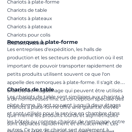
Chariots à plate-forme
Chariots de table
Chariots à plateaux
Chariots à plateaux
Chariots pour colis
Remorques à plate-forme
Chariots d'atelier
Les entreprises d'expédition, les halls de
production et les secteurs de production où il est
important de pouvoir transporter rapidement de
petits produits utilisent souvent ce que l'on
appelle des remorques à plate-forme. Il s'agit de
Chariots de table
chariots de magasinage qui peuvent être utilisés
Les chariots de table sont similaires aux chariots à
à de nombreuses fins. La conception spéciale des
plate-forme. Ils ont souvent jusqu'à deux étages
chariots à plate-forme offre une garantie élevée
et sont utilisés pour le service en chambre dans
que même les produits lourds et asymétriques
les hôtels ou comme chariots de nettoyage, entre
sont déplacés rapidement et efficacement. Les
autres. Ce type de chariot sert également à
chariots à plate-forme pliante sont largement