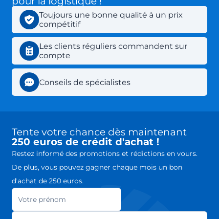
pour la logistique !
Toujours une bonne qualité à un prix
compétitif
Les clients réguliers commandent sur
compte
Conseils de spécialistes
Tente votre chance dès maintenant
250 euros de crédit d'achat !
Restez informé des promotions et rédictions en vours.
De plus, vous pouvez gagner chaque mois un bon
d'achat de 250 euros.
Votre prénom
Newsletter
Adresse mail