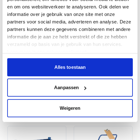
en om ons websiteverkeer te analyseren. Ook delen we
informatie over je gebruik van onze site met onze
partners voor social media, adverteren en analyse. Deze
partners kunnen deze gegevens combineren met andere
informatie die je aan ze hebt verstrekt of die ze hebben
Chariots
Chariots-boîtes
verzameld op basis van je gebruik van hun services.
d'enregistrement
Lees meer in ons
privacyreglement
.
Alles toestaan
Aanpassen
Weigeren
Chariots à colis
Chariots à outils