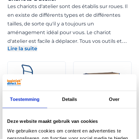
Les chariots d'atelier sont des établis sur roues. Il
en existe de différents types et de différentes
tailles, de sorte qu'il y a toujours un
aménagement idéal pour vous. Le chariot
d'atelier est facile à déplacer. Tous vos outils et
Lire la suite
autres fournitures sont à portée de main.
Ignorer la liste des catégories
- Développer la description
Toestemming
Details
Over
Les bandes-annonces
Chariots de table
des plates-formes
Deze website maakt gebruik van cookies
We gebruiken cookies om content en advertenties te
personaliseren, om functies voor social media te bieden