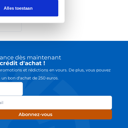
Alles toestaan
chance dès maintenant
crédit d'achat !
romotions et rédictions en vours. De plus, vous pouvez
un bon d'achat de 250 euros.
Abonnez-vous