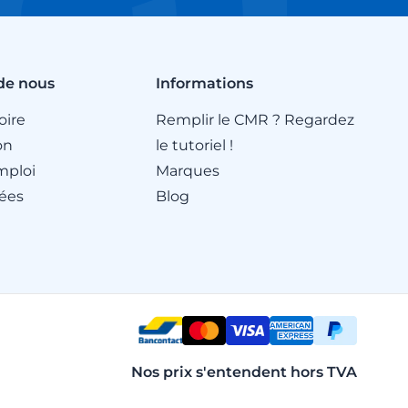
de nous
Informations
oire
Remplir le CMR ? Regardez
on
le tutoriel !
mploi
Marques
ées
Blog
Nos prix s'entendent hors TVA