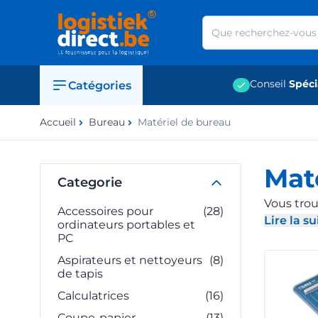
Aller au contenu
Conseil
Spéci
Catégories
Accueil
Bureau
Matériel de bureau
Mat
Categorie
Vous tro
Accessoires pour
(28)
Lire la su
ordinateurs portables et
Ignorer la
- D
PC
Aspirateurs et nettoyeurs
(8)
de tapis
Calculatrices
(16)
Coupe-papier
(13)