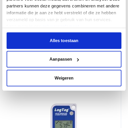
partners kunnen deze gegevens combineren met andere
informatie die je aan ze hebt verstrekt of die ze hebben
verzameld op basis van je gebruik van hun services.
Lees meer in ons
privacyreglement
.
Alles toestaan
Enregistreur de données LogTag USRID-16
Température avec affichage
Aanpassen
27,50
Par pièce
Weigeren