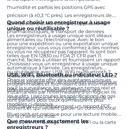
l'humidité et parfois les positions GPS avec
précision (à ±0,3 °C près). Les enregistreurs de
Quand choisir un enregistreur à usage
données sont utilisés dans les applications
unique ou réutilisable ?
pharmaceutiques, le transport de denrées
Les enregistreurs à usage unique sont idéaux
alimentaires ou l'électronique. Avec le bon
pour une expédition ou une exportation unique
enregistreur, vous vous conformez à des normes
où vous ne récupérez pas l'appareil. Ils sont bon
telles que EN 12830 ou FDA 21 CFR part 11.
marché, faciles à utiliser et fournissent un rapport
Choisissez-vous un enregistreur à usage unique
automatique à l'arrivée. Les enregistreurs
ou réutilisable avec USB, WiFi ou Bluetooth ?
USB, WiFi, Bluetooth ou indicateur LED ?
réutilisables sont réutilisables : ils sont robustes,
Chaque variante offre des avantages uniques
Chaque enregistreur de données communique
programmables et fournissent des informations
pour la surveillance, les alertes en temps réel et
différemment. Choisissez l'USB pour une
instantanées par l'intermédiaire d'un logiciel. Ils
les audits. Lisez toutes les spécifications de nos
utilisation simple et hors ligne : branchez-le et
sont parfaits pour ceux qui mesurent plus
modèles ci-dessous.
téléchargez immédiatement un rapport PDF.
souvent et qui veulent garder un contrôle total
Bluetooth est pratique pour une lecture mobile
sur la chaîne du froid.
Que mesurent exactement les
sans ouvrir l'emballage. Enfin, le WiFi ou la carte
enregistreurs ?