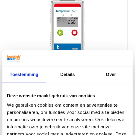
Enregistreur de données Tempmate GS2
Détection de la température, du GPS et de la
lumière
Toestemming
Details
Over
75,00
Par pièce
Deze website maakt gebruik van cookies
We gebruiken cookies om content en advertenties te
personaliseren, om functies voor social media te bieden
en om ons websiteverkeer te analyseren. Ook delen we
informatie over je gebruik van onze site met onze
partners voor social media, adverteren en analyse. Deze