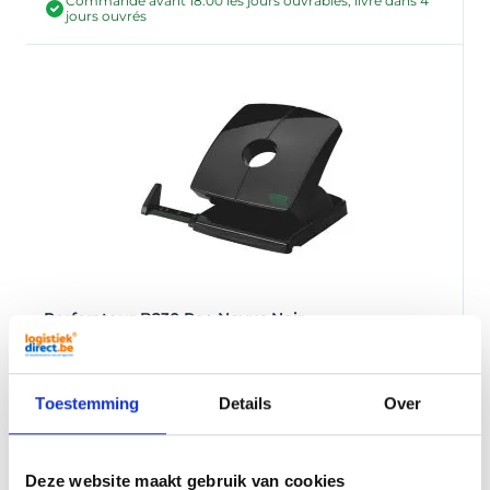
Commandé avant 18:00 les jours ouvrables, livré dans 4
jours ouvrés
Perforateur B230 Re+ Novus Noir
9,50
Par pièce
En stock
Toestemming
Details
Over
Commandé avant 18:00 les jours ouvrables, expédié
aujourd'hui
Deze website maakt gebruik van cookies