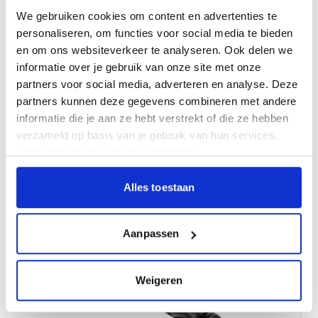
We gebruiken cookies om content en advertenties te
personaliseren, om functies voor social media te bieden
en om ons websiteverkeer te analyseren. Ook delen we
informatie over je gebruik van onze site met onze
partners voor social media, adverteren en analyse. Deze
partners kunnen deze gegevens combineren met andere
informatie die je aan ze hebt verstrekt of die ze hebben
verzameld op basis van je gebruik van hun services.
Lees meer in ons
privacyreglement
.
Perforateur B220 Re+ Novus Noir
7,50
Par pièce
Alles toestaan
En stock
Commandé avant 18:00 les jours ouvrables, expédié
aujourd'hui
Aanpassen
Weigeren