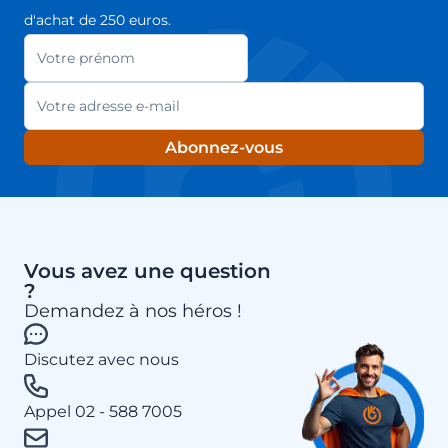
d'achat de 250 euros.
Votre prénom
Newsletter
Adresse mail
Abonnez-vous
Vous avez une question
?
Demandez à nos héros !
Discutez avec nous
Appel 02 - 588 7005