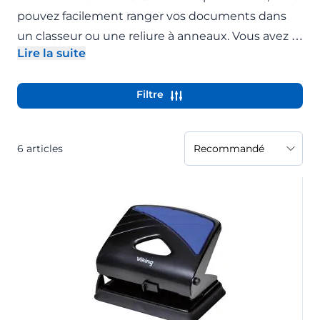
pouvez facilement ranger vos documents dans
un classeur ou une reliure à anneaux. Vous avez le
Lire la suite
choix entre un perforateur à 2 ou 4 trous. Les
- Développer la description
perforateurs ont un espacement standard de 8
Filtre
cm entre les trous.
6
articles