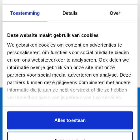
Lire la suite
des
sièges de chariots élévateurs
et des
ceintures
choix d'accessoires qui rendront votre travail plus
Ignorer la liste des catégories
- Développer la description
de sécurité
. Un entretien adéquat et le
Toestemming
Details
Over
efficace et plus sûr.
remplacement en temps voulu des pièces
d'usure garantissent un fonctionnement fiable et
Deze website maakt gebruik van cookies
sûr de votre chariot élévateur. En choisissant les
We gebruiken cookies om content en advertenties te
bons accessoires, vous optimisez la durée de vie
personaliseren, om functies voor social media te bieden
ou les performances de votre chariot élévateur.
en om ons websiteverkeer te analyseren. Ook delen we
Pièces jointes
Pièces et accessoires
informatie over je gebruik van onze site met onze
partners voor social media, adverteren en analyse. Deze
partners kunnen deze gegevens combineren met andere
informatie die je aan ze hebt verstrekt of die ze hebben
verzameld op basis van je gebruik van hun services.
Le fournisseur complet
Lees meer in ons
privacyreglement
.
pour la logistique !
Toujours une bonne qualité à un prix
Alles toestaan
compétitif
Les clients réguliers commandent sur